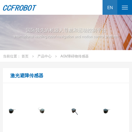
EN
国际领先的机器人导航和运动控制平台
International leading robot navigation and motion control platform
当前位置：
首页
产品中心
AGV障碍物传感器
激光避障传感器