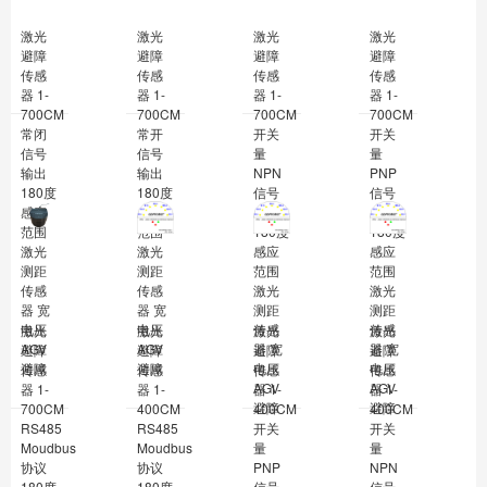
激光
激光
激光
激光
避障
避障
避障
避障
传感
传感
传感
传感
器 1-
器 1-
器 1-
器 1-
700CM
700CM
700CM
700CM
常闭
常开
开关
开关
信号
信号
量
量
输出
输出
NPN
PNP
180度
180度
信号
信号
感应
感应
输出
输出
范围
范围
180度
180度
激光
激光
感应
感应
测距
测距
范围
范围
传感
传感
激光
激光
器 宽
器 宽
测距
测距
电压
电压
传感
传感
激光
激光
激光
激光
AGV
AGV
器 宽
器 宽
避障
避障
避障
避障
避障
避障
电压
电压
传感
传感
传感
传感
AGV
AGV
器 1-
器 1-
器 1-
器 1-
避障
避障
700CM
400CM
400CM
400CM
RS485
RS485
开关
开关
Moudbus
Moudbus
量
量
协议
协议
PNP
NPN
180度
180度
信号
信号